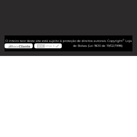
©
O inteiro teor deste site está sujeito à proteção de direitos autorais. Copyright
Loja
de Bolsas (Lei 9610 de 19/02/1998)