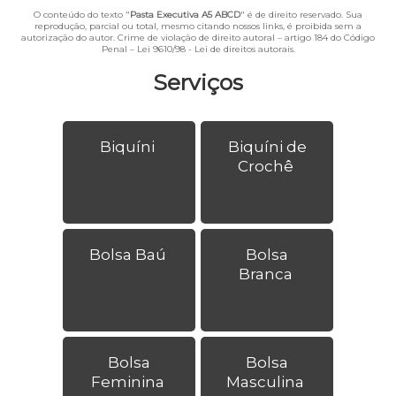
O conteúdo do texto "
Pasta Executiva A5 ABCD
" é de direito reservado. Sua
reprodução, parcial ou total, mesmo citando nossos links, é proibida sem a
autorização do autor. Crime de violação de direito autoral – artigo 184 do Código
Penal –
Lei 9610/98 - Lei de direitos autorais
.
Serviços
Biquíni
Biquíni de
Crochê
Bolsa Baú
Bolsa
Branca
Bolsa
Bolsa
Feminina
Masculina