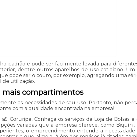
nho padrão e pode ser facilmente levada para diferent
erior, dentre outros aparelhos de uso cotidiano. Um d
, que pode ser o couro, por exemplo, agregando uma sé
 de utilização.
u mais compartimentos
ente as necessidades de seu uso. Portanto, não perc
 conte com a qualidade encontrada na empresa!
a a5 Coruripe, Conheça os serviços da Loja de Bolsas 
opções variadas que a empresa oferece, como Biquíni, 
experientes, o empreendimento entende a necessidade d
contrar o que almeja. Além dos serviços já citados, t