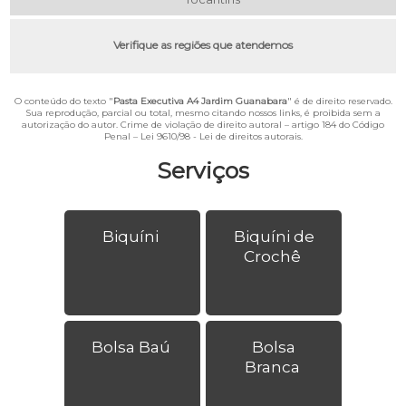
Verifique as regiões que atendemos
O conteúdo do texto "
Pasta Executiva A4 Jardim Guanabara
" é de direito reservado.
Sua reprodução, parcial ou total, mesmo citando nossos links, é proibida sem a
autorização do autor. Crime de violação de direito autoral – artigo 184 do Código
Penal –
Lei 9610/98 - Lei de direitos autorais
.
Serviços
Biquíni
Biquíni de
Crochê
Bolsa Baú
Bolsa
Branca